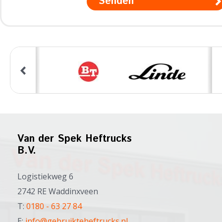
Senden
Van der Spek Heftrucks
B.V.
Logistiekweg 6
2742 RE Waddinxveen
T:
0180 - 63 27 84
E:
info@gebruikteheftrucks.nl